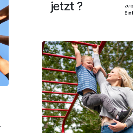
jetzt ?
zei
Ein
,