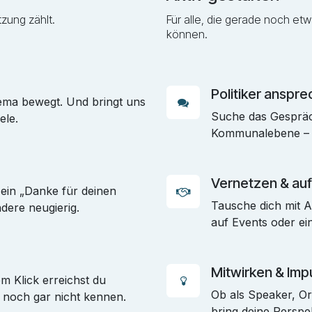
zung zählt.
Für alle, die gerade noch et
können.
Politiker anspr
hema bewegt. Und bringt uns
Suche das Gespräc
ele.
Kommunalebene – un
Vernetzen & auf
 ein „Danke für deinen
Tausche dich mit A
dere neugierig.
auf Events oder ei
Mitwirken & Imp
em Klick erreichst du
Ob als Speaker, Or
 noch gar nicht kennen.
bring deine Perspe