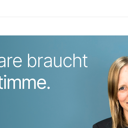
ter +
Material
Aktionen
Hoodies
Podcast
Über mich
re braucht
timme.